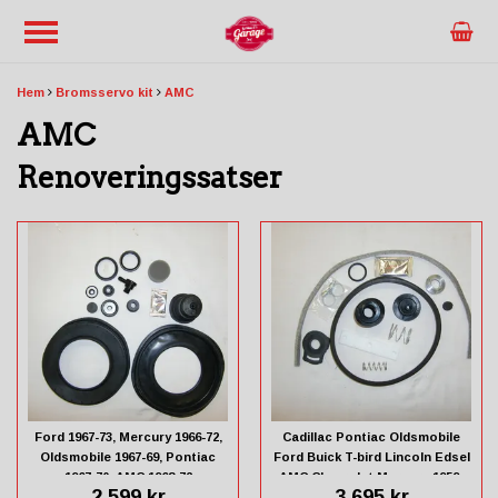
Hem
Bromsservo kit
AMC
AMC
Renoveringssatser
Ford 1967-73, Mercury 1966-72,
Cadillac Pontiac Oldsmobile
Oldsmobile 1967-69, Pontiac
Ford Buick T-bird Lincoln Edsel
1967-70, AMC 1968-72
AMC Chevrolet Mercury 1959-
2 599 kr
3 695 kr
1961