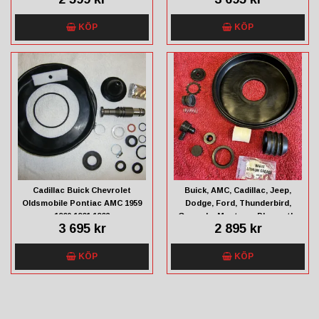
KÖP
KÖP
Cadillac Buick Chevrolet
Buick, AMC, Cadillac, Jeep,
Oldsmobile Pontiac AMC 1959
Dodge, Ford, Thunderbird,
1960 1961 1962
Granada, Mustang, Plymouth,
3 695 kr
2 895 kr
Dodge, Chevrolet, Mercury,
Chrysler
KÖP
KÖP