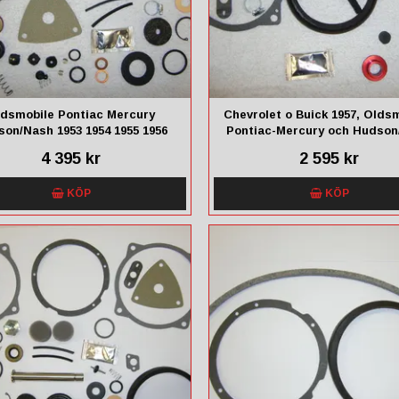
dsmobile Pontiac Mercury
Chevrolet o Buick 1957, Oldsm
on/Nash 1953 1954 1955 1956
Pontiac-Mercury och Hudson
1957
1957-58, Edsel 1958
4 395 kr
2 595 kr
KÖP
KÖP