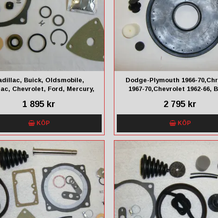
dillac, Buick, Oldsmobile,
Dodge-Plymouth 1966-70,Chr
ac, Chevrolet, Ford, Mercury,
1967-70,Chevrolet 1962-66, 
Edsel 1953-59
1964-66 Mercury 1967-68,F
1 895 kr
2 795 kr
KÖP
KÖP