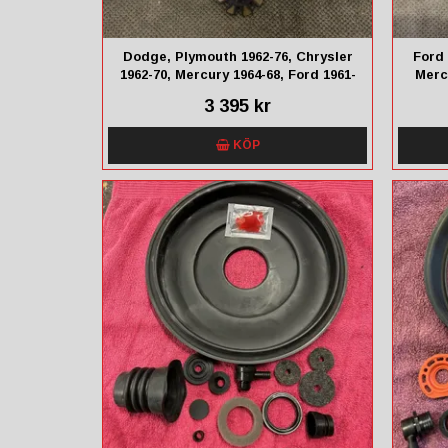
Dodge, Plymouth 1962-76, Chrysler
Ford 
1962-70, Mercury 1964-68, Ford 1961-
Merc
68, Thunderbird, Mercury 1964-66
Do
3 395 kr
KÖP