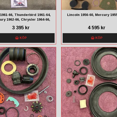
1961-66, Thunderbird 1961-64,
Lincoln 1956-60, Mercury 195
ury 1962-66, Chrysler 1964-66,
dge 1962-65, Plymouth 1964
3 395 kr
4 595 kr
KÖP
KÖP