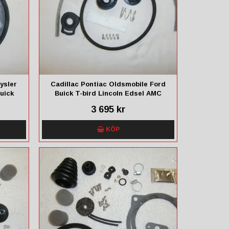
ysler
Cadillac Pontiac Oldsmobile Ford
Buick
Buick T-bird Lincoln Edsel AMC
ord
Chevrolet Mercury 1959-1961
3 695 kr
KÖP