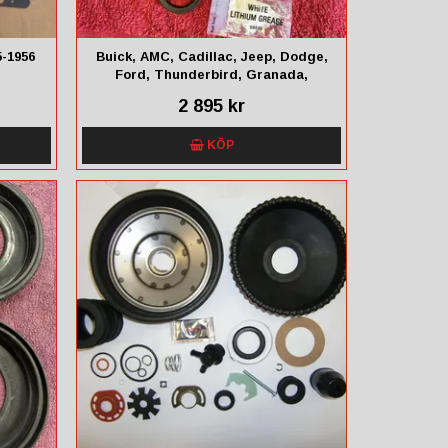
5-1956
Buick, AMC, Cadillac, Jeep, Dodge,
Ford, Thunderbird, Granada,
Mustang, Plymouth, Dodge,
2 895 kr
Chevrolet, Mercury, Chrysler
KÖP