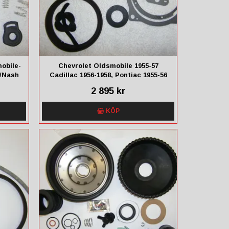
obile-
Chevrolet Oldsmobile 1955-57
/Nash
Cadillac 1956-1958, Pontiac 1955-56
Mercury 1956 Lincoln 1956-58
2 895 kr
KÖP