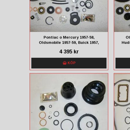
Pontiac o Mercury 1957-58,
Ol
Oldsmobile 1957-59, Buick 1957,
Huds
Edsel 1958, Lincon 1959-60,
4 395 kr
Hudson/Nash 1957-58
KÖP