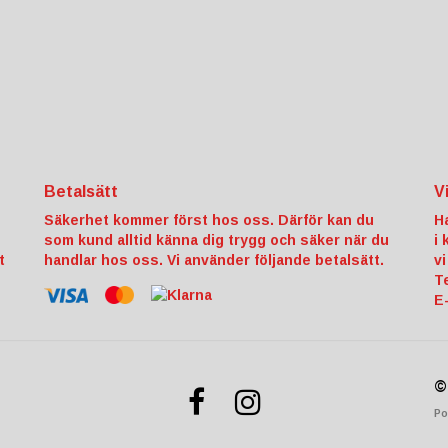
Betalsätt
V
Säkerhet kommer först hos oss. Därför kan du
H
som kund alltid känna dig trygg och säker när du
i
t
handlar hos oss. Vi använder följande betalsätt.
vi
T
E
©
Po