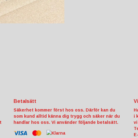
Betalsätt
V
Säkerhet kommer först hos oss. Därför kan du
H
som kund alltid känna dig trygg och säker när du
i
t
handlar hos oss. Vi använder följande betalsätt.
vi
T
E