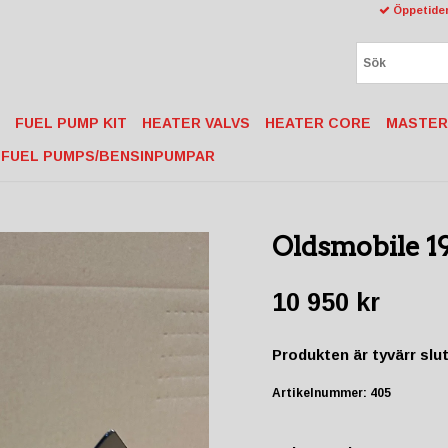
Öppetider
FUEL PUMP KIT
HEATER VALVS
HEATER CORE
MASTER
FUEL PUMPS/BENSINPUMPAR
Oldsmobile 1
10 950 kr
Produkten är tyvärr slut 
Artikelnummer:
405