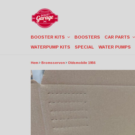
BOOSTER KITS
BOOSTERS
CAR PARTS
WATERPUMP KITS
SPECIAL
WATER PUMPS
Hem
Bromsservon
Oldsmobile 1956