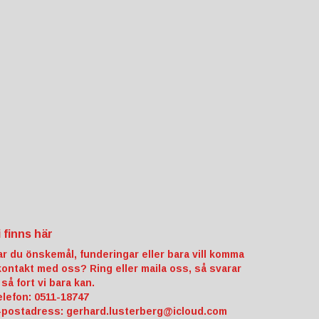
i finns här
ar du önskemål, funderingar eller bara vill komma
 kontakt med oss? Ring eller maila oss, så svarar
 så fort vi bara kan.
elefon: 0511-18747
-postadress:
gerhard.lusterberg@icloud.com