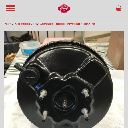
Hem
Bromsservon
Chrysler, Dodge, Plymouth 1962-70