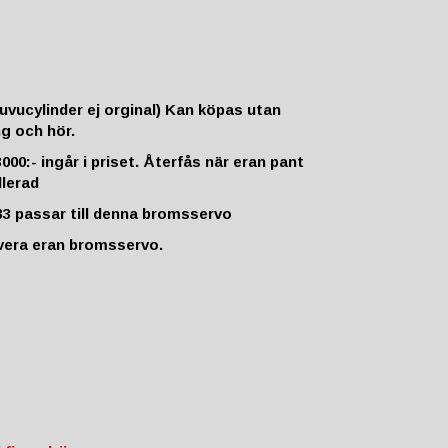
uvucylinder ej orginal) Kan köpas utan
ng och hör.
000:- ingår i priset
. Återfås när eran pant
llerad
3 passar till denna bromsservo
overa eran bromsservo.