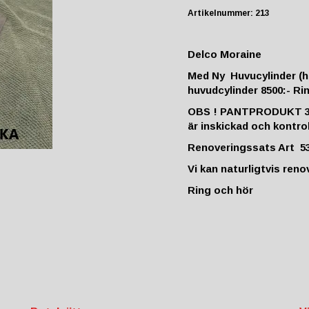
Artikelnummer:
213
Delco Moraine
Med
Ny Huvucylinder
(h
huvudcylinder 8500:- Ri
OBS !
PANTPRODUKT
3
är inskickad och kontro
Renoveringssats Art 53
Vi kan naturligtvis ren
Ring och hör