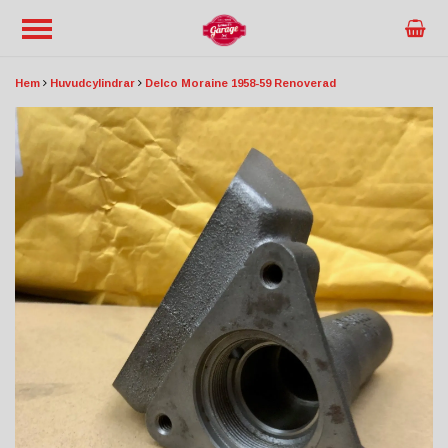
Hem
Huvudcylindrar
Delco Moraine 1958-59 Renoverad