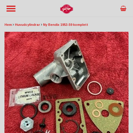
Hem
Huvudcylindrar
Ny Bendix 1953-59 komplett