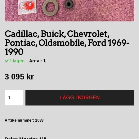
Cadillac, Buick, Chevrolet,
Pontiac, Oldsmobile, Ford 1969-
1990
I lager.
Antal:
1
3 095 kr
LÄGG I KORGEN
Artikelnummer:
1083
Delco Moraine 11"