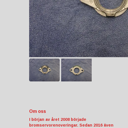
Om oss
I början av året 2008 började
bromservorenoveringar. Sedan 2016 även