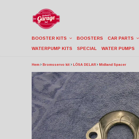
BOOSTER KITS
BOOSTERS
CAR PARTS
WATERPUMP KITS
SPECIAL
WATER PUMPS
Hem
Bromsservo kit
LÖSA DELAR
Midland Spacer