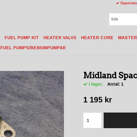
Öppetider
FUEL PUMP KIT
HEATER VALVS
HEATER CORE
MASTER
FUEL PUMPS/BENSINPUMPAR
Midland Spa
I lager.
Antal:
1
1 195 kr