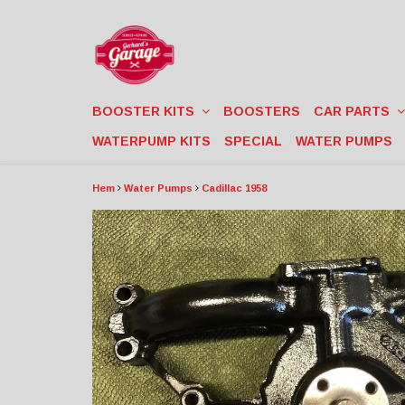
BOOSTER KITS
BOOSTERS
CAR PARTS
WATERPUMP KITS
SPECIAL
WATER PUMPS
Hem
Water Pumps
Cadillac 1958